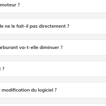
 moteur ?
 ne le fait-il pas directement ?
burant va-t-elle diminuer ?
 ?
 modification du logiciel ?