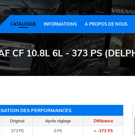
CATALOGUE
INFORMATIONS
A PROPOS DE NOUS
AF CF 10.8L 6L - 373 PS (DELPH
MISATION DES PERFORMANCES
Original
Après réglage
Différence
373 PS
0 PS
+ -373 PS